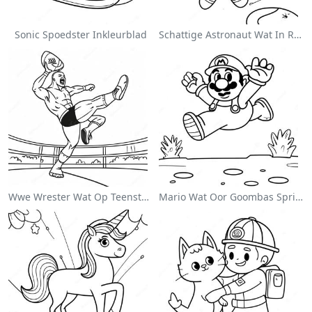
Sonic Spoedster Inkleurblad
Schattige Astronaut Wat In Ruimte Drif Inkleurblad
Wwe Wrester Wat Op Teenstander Spring Inkleurblad
Mario Wat Oor Goombas Spring Inkleurblad