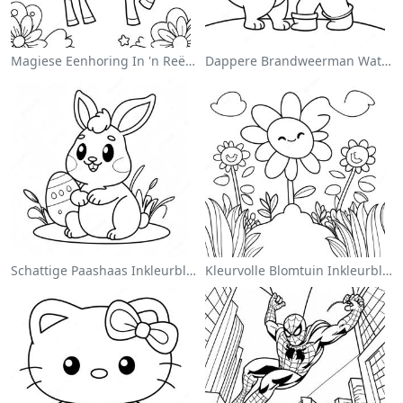
Magiese Eenhoring In 'n Reënboog Inkleurblad
Dappere Brandweerman Wat 'n Kat Red Inkleurblad
Schattige Paashaas Inkleurblad
Kleurvolle Blomtuin Inkleurblad