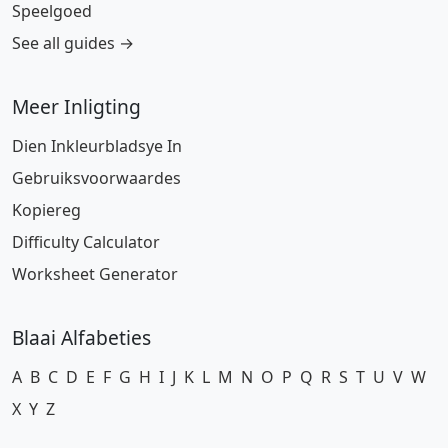
Speelgoed
See all guides →
Meer Inligting
Dien Inkleurbladsye In
Gebruiksvoorwaardes
Kopiereg
Difficulty Calculator
Worksheet Generator
Blaai Alfabeties
A
B
C
D
E
F
G
H
I
J
K
L
M
N
O
P
Q
R
S
T
U
V
W
X
Y
Z