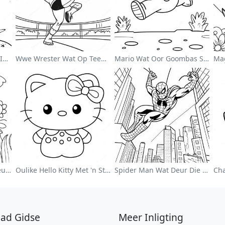
Schattige Astronaut Wat In Ruimte Drif Inkleurblad
Wwe Wrester Wat Op Teenstander Spring Inkleurblad
Mario Wat Oor Goombas Spring Inkleurblad
Kleurvolle Blomtuin Inkleurblad
Oulike Hello Kitty Met 'n Strik Inkleurblad
Spider Man Wat Deur Die Stad Swang Inkleurblad
lad Gidse
Meer Inligting