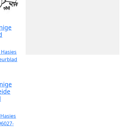
nige
d
nige
eide
d