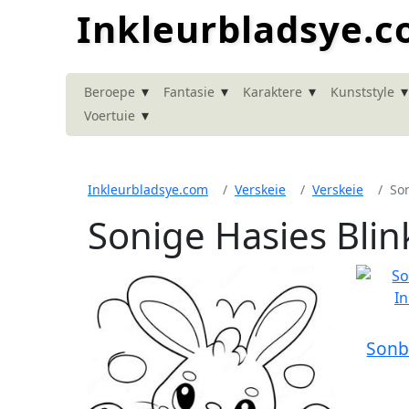
Inkleurbladsye.
▾
▾
▾
▾
Beroepe
Fantasie
Karaktere
Kunststyle
▾
Voertuie
Inkleurbladsye.com
Verskeie
Verskeie
Son
Sonige Hasies Blin
Sonb