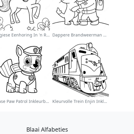
Magiese Eenhoring In 'n Reënboog Inkleurblad
Dappere Brandweerman Wat 'n Kat Red Inkleurblad
Chase Paw Patrol Inkleurblad
Kleurvolle Trein Enjin Inkleurblad
Blaai Alfabeties