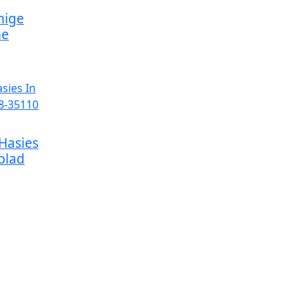
nige
me
Hasies
blad