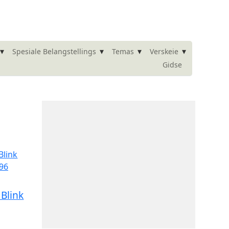
▾
▾
▾
▾
Spesiale Belangstellings
Temas
Verskeie
Gidse
Blink