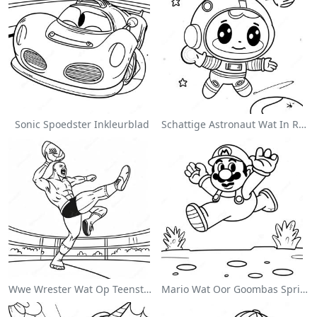
Sonic Spoedster Inkleurblad
Schattige Astronaut Wat In Ruimte Drif Inkleurblad
Wwe Wrester Wat Op Teenstander Spring Inkleurblad
Mario Wat Oor Goombas Spring Inkleurblad