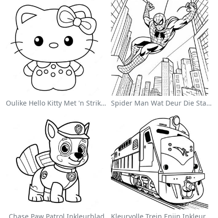
Oulike Hello Kitty Met 'n Strik Inkleurblad
Spider Man Wat Deur Die Stad Swang Inkleurblad
Chase Paw Patrol Inkleurblad
Kleurvolle Trein Enjin Inkleurblad