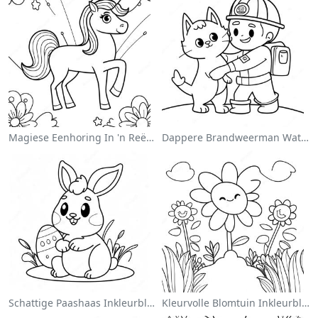
Magiese Eenhoring In 'n Reënboog Inkleurblad
Dappere Brandweerman Wat 'n Kat Red Inkleurblad
Schattige Paashaas Inkleurblad
Kleurvolle Blomtuin Inkleurblad