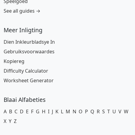
Speelgoed
See all guides →
Meer Inligting
Dien Inkleurbladsye In
Gebruiksvoorwaardes
Kopiereg
Difficulty Calculator
Worksheet Generator
Blaai Alfabeties
A
B
C
D
E
F
G
H
I
J
K
L
M
N
O
P
Q
R
S
T
U
V
W
X
Y
Z