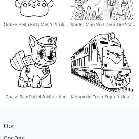
Oulike Hello Kitty Met 'n Strik Inkleurblad
Spider Man Wat Deur Die Stad Swang Inkleurblad
Chase Paw Patrol Inkleurblad
Kleurvolle Trein Enjin Inkleurblad
Oor
Oor Ons