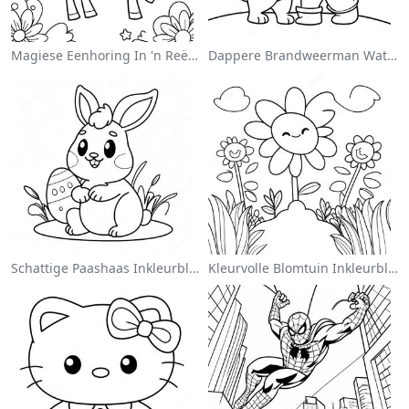
Magiese Eenhoring In 'n Reënboog Inkleurblad
Dappere Brandweerman Wat 'n Kat Red Inkleurblad
Schattige Paashaas Inkleurblad
Kleurvolle Blomtuin Inkleurblad