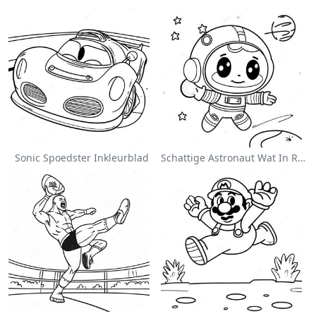
Sonic Spoedster Inkleurblad
Schattige Astronaut Wat In Ruimte Drif Inkleurblad