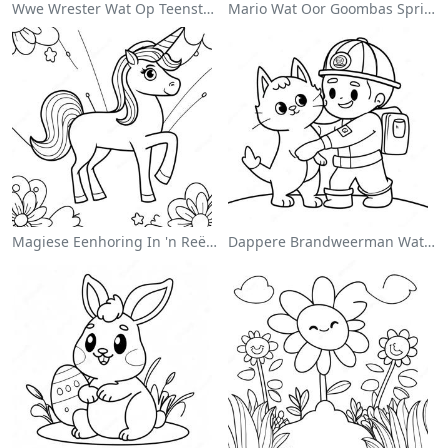
Wwe Wrester Wat Op Teenstander Spring Inkleurblad
Mario Wat Oor Goombas Spring Inkleurblad
Magiese Eenhoring In 'n Reënboog Inkleurblad
Dappere Brandweerman Wat 'n Kat Red Inkleurblad