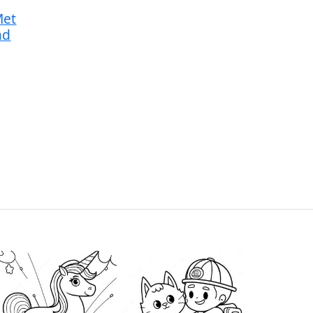
Met
ad