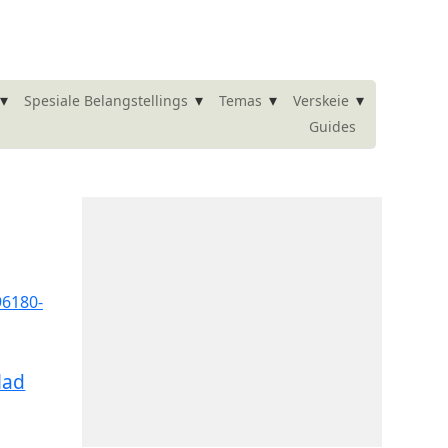
▾
▾
▾
▾
Spesiale Belangstellings
Temas
Verskeie
Guides
lad