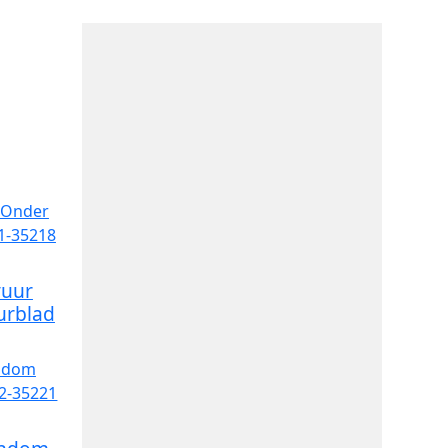
uur
urblad