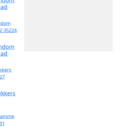
ondom
lad
ondom
lad
ekkers