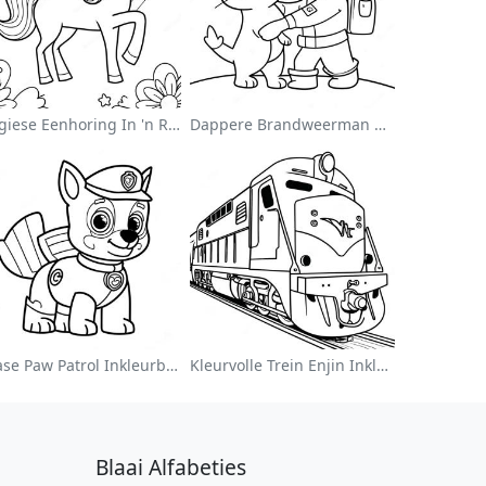
Magiese Eenhoring In 'n Reënboog Inkleurblad
Dappere Brandweerman Wat 'n Kat Red Inkleurblad
Chase Paw Patrol Inkleurblad
Kleurvolle Trein Enjin Inkleurblad
Blaai Alfabeties