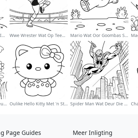
Schattige Astronaut Wat In Ruimte Drif Inkleurblad
Wwe Wrester Wat Op Teenstander Spring Inkleurblad
Mario Wat Oor Goombas Spring Inkleurblad
Kleurvolle Blomtuin Inkleurblad
Oulike Hello Kitty Met 'n Strik Inkleurblad
Spider Man Wat Deur Die Stad Swang Inkleurblad
ng Page Guides
Meer Inligting