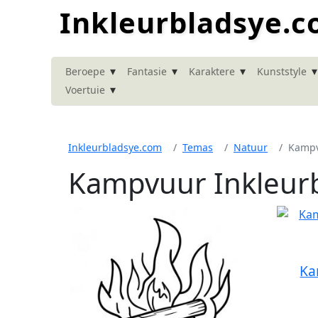
Inkleurbladsye.
▾
▾
▾
▾
Beroepe
Fantasie
Karaktere
Kunststyle
▾
Voertuie
Inkleurbladsye.com
Temas
Natuur
Kamp
Kampvuur Inkleur
Ka