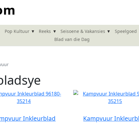
com
▾
▾
▾
Pop Kultuur
Reeks
Seisoene & Vakansies
Speelgoed
Blad van die Dag
vuur
bladsye
mpvuur Inkleurblad
Kampvuur Inkleurb