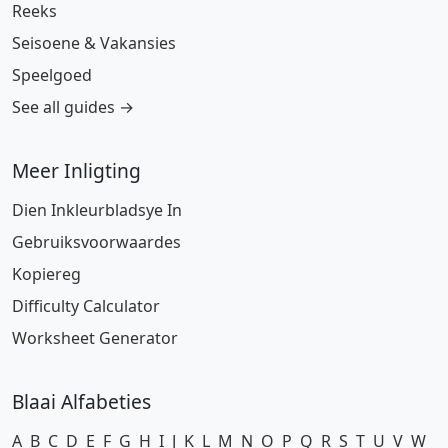
Reeks
Seisoene & Vakansies
Speelgoed
See all guides →
Meer Inligting
Dien Inkleurbladsye In
Gebruiksvoorwaardes
Kopiereg
Difficulty Calculator
Worksheet Generator
Blaai Alfabeties
A
B
C
D
E
F
G
H
I
J
K
L
M
N
O
P
Q
R
S
T
U
V
W