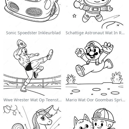
Sonic Spoedster Inkleurblad
Schattige Astronaut Wat In Ruimte Drif Inkleurblad
Wwe Wrester Wat Op Teenstander Spring Inkleurblad
Mario Wat Oor Goombas Spring Inkleurblad