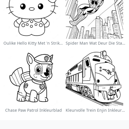
Oulike Hello Kitty Met 'n Strik Inkleurblad
Spider Man Wat Deur Die Stad Swang Inkleurblad
Chase Paw Patrol Inkleurblad
Kleurvolle Trein Enjin Inkleurblad