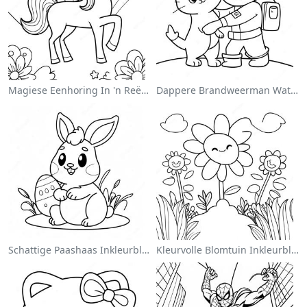
Magiese Eenhoring In 'n Reënboog Inkleurblad
Dappere Brandweerman Wat 'n Kat Red Inkleurblad
Schattige Paashaas Inkleurblad
Kleurvolle Blomtuin Inkleurblad