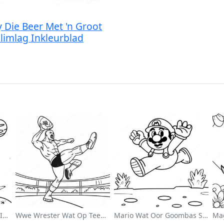
y Die Beer Met 'n Groot
limlag Inkleurblad
Schattige Astronaut Wat In Ruimte Drif Inkleurblad
Wwe Wrester Wat Op Teenstander Spring Inkleurblad
Mario Wat Oor Goombas Spring Inkleurblad