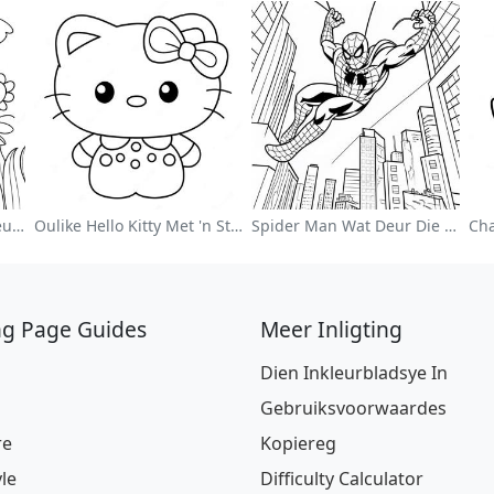
Kleurvolle Blomtuin Inkleurblad
Oulike Hello Kitty Met 'n Strik Inkleurblad
Spider Man Wat Deur Die Stad Swang Inkleurblad
ng Page Guides
Meer Inligting
Dien Inkleurbladsye In
Gebruiksvoorwaardes
re
Kopiereg
le
Difficulty Calculator