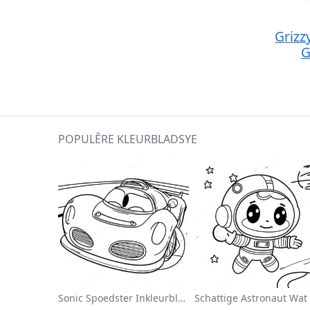
Grizz
G
POPULÊRE KLEURBLADSYE
Sonic Spoedster Inkleurblad