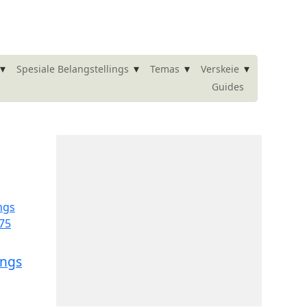
▾
▾
▾
▾
Spesiale Belangstellings
Temas
Verskeie
Guides
ings