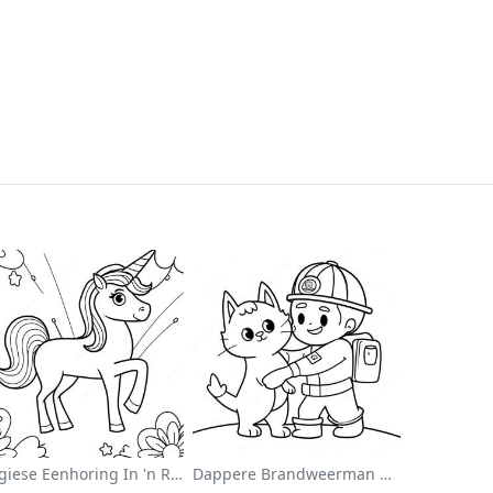
Magiese Eenhoring In 'n Reënboog Inkleurblad
Dappere Brandweerman Wat 'n Kat Red Inkleurblad