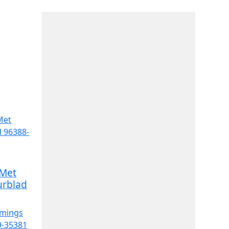
 Met
urblad