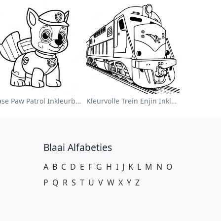
Chase Paw Patrol Inkleurblad
Kleurvolle Trein Enjin Inkleurblad
Blaai Alfabeties
A
B
C
D
E
F
G
H
I
J
K
L
M
N
O
P
Q
R
S
T
U
V
W
X
Y
Z