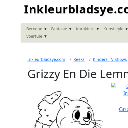
Inkleurbladsye.
▾
▾
▾
▾
Beroepe
Fantasie
Karaktere
Kunststyle
▾
Voertuie
Inkleurbladsye.com
Reeks
Kinders TV Shows
Grizzy En Die Lem
Gri