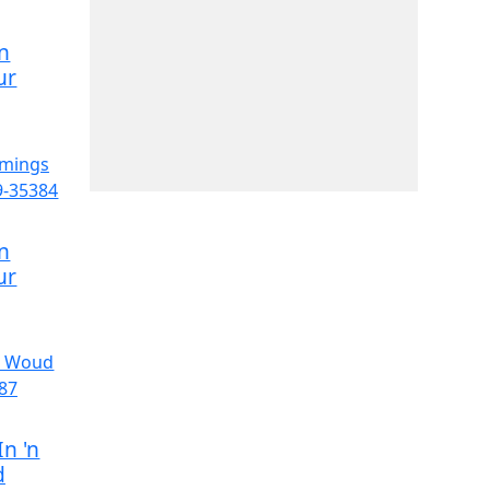
n
ur
n
ur
n 'n
d